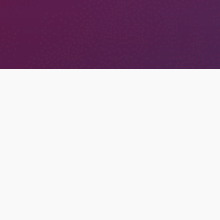
סקירה כללית
בצמוד לפארקי השעשועים של דיסני ישנם אזורי נופש
יוקרתיים שם ממוקמים מלונות דיסני. יצרנו אפליקציה
עבור אורחי המלונות המסייעת לארגון החופשה שלהם.
האפליקציה כללה שירותי הזמנות, הסעות, ארגון החג,
התמצאות יומיומית באתרי הריזורט והפארק, ואפילו
אפשרות לאיתור ילדיהם וכיצד ניתן לתקשר איתם.